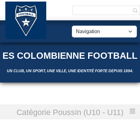
Panneau de gestion des cookies
ES COLOMBIENNE FOOTBALL
UN CLUB, UN SPORT, UNE VILLE, UNE IDENTITÉ FORTE DEPUIS 1894.
Catégorie Poussin (U10 - U11)
Accueil
U11 A
U11 A