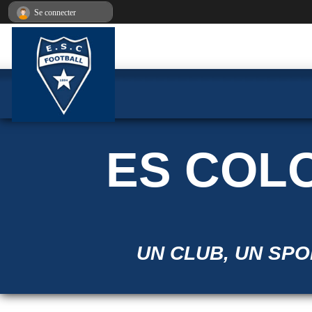
Panneau de gestion des cookies
Se connecter
ES COL
UN CLUB, UN SPOR