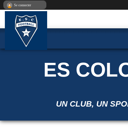
Panneau de gestion des cookies
Se connecter
ES COL
UN CLUB, UN SPOR