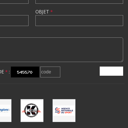
OBJET
*
DE
*
:
ENVOYER