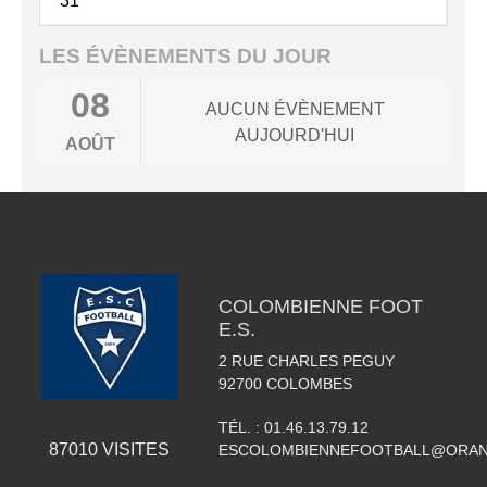
31
LES ÉVÈNEMENTS DU JOUR
08
AUCUN ÉVÈNEMENT
AUJOURD'HUI
AOÛT
COLOMBIENNE FOOT
E.S.
2 RUE CHARLES PEGUY
92700
COLOMBES
TÉL. :
01.46.13.79.12
87010
VISITES
ESCOLOMBIENNEFOOTBALL@ORAN